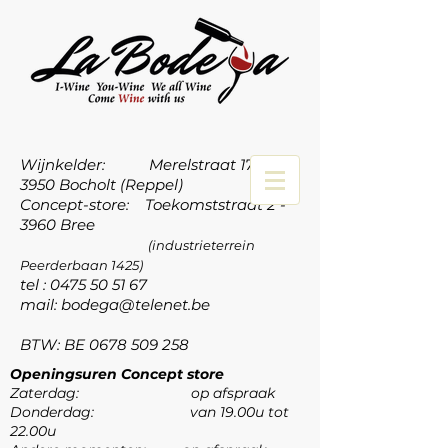
Wijnkelder: Merelstraat 17a -
3950 Bocholt (Reppel)
Concept-store: Toekomststraat 2 -
3960 Bree
(industrieterrein
Peerderbaan 1425)
tel :
0475 50 51 67
mail:
bodega@telenet.be
BTW: BE
0678 509 258
Openingsuren Concept store
Zaterdag: op afspraak
Donderdag: van 19.00u tot
22.00u