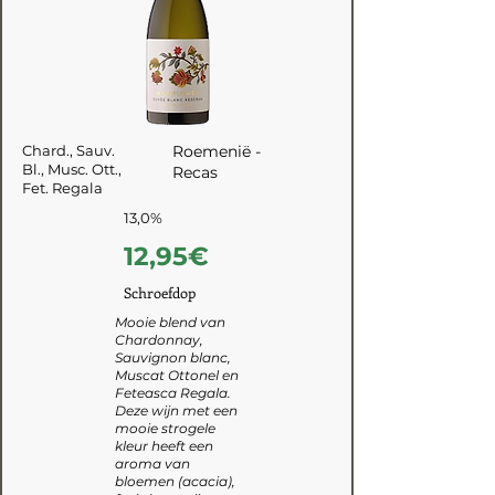
Chard., Sauv.
Roemenië -
Bl., Musc. Ott.,
Recas
Fet. Regala
13,0%
12,95€
Schroefdop
Mooie blend van
Chardonnay,
Sauvignon blanc,
Muscat Ottonel en
Feteasca Regala.
Deze wijn met een
mooie strogele
kleur heeft een
aroma van
bloemen (acacia),