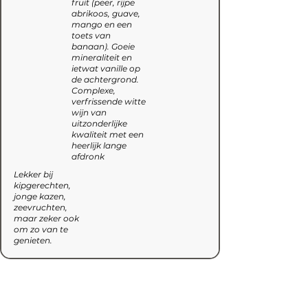
fruit (peer, rijpe
abrikoos, guave,
mango en een
toets van
banaan). Goeie
mineraliteit en
ietwat vanille op
de achtergrond.
Complexe,
verfrissende witte
wijn van
uitzonderlijke
kwaliteit met een
heerlijk lange
afdronk
Lekker bij
kipgerechten,
jonge kazen,
zeevruchten,
maar zeker ook
om zo van te
genieten.