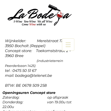
Wijnkelder: Merelstraat 17a -
3950 Bocholt (Reppel)
Concept-store: Toekomststraat 2 -
3960 Bree
(industrieterrein
Peerderbaan 1425)
tel :
0475 50 51 67
mail:
bodega@telenet.be
BTW: BE
0678 509 258
Openingsuren Concept store
Zaterdag: op afspraak
Donderdag: van 19.00u tot
22.00u