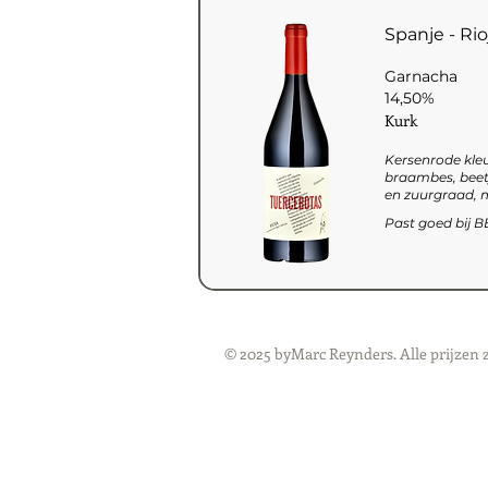
Spanje - Rio
Garnacha
14,50%
Kurk
Kersenrode kleu
braambes, beetj
en zuurgraad, m
Past goed bij BB
© 2025 byMarc Reynders. Alle prijzen 