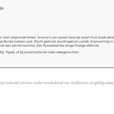
ja
r met robijnrode tinten. Aroma’s van zowel rood als zwart fruit zoals aard
e florale toetsen ook. Zacht gekruid, kruidnagel en vanille. Evenwichtig in
et een zachte tannine. Een fluweelzachte lange fruitige afdronk.
Q, Tapas, of bij zowel witte als rode vleesgerechten.
zijn inclusief 21% btw, onder voorbehoud van drukfouten en geldig zolan