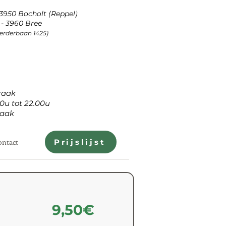
 3950 Bocholt (Reppel)
- 3960 Bree
Peerderbaan 1425)
aak
tot 22.00u
aak
ontact
Prijslijst
9,50€