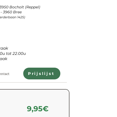
 3950 Bocholt (Reppel)
- 3960 Bree
Peerderbaan 1425)
aak
tot 22.00u
aak
ontact
Prijslijst
9,95€