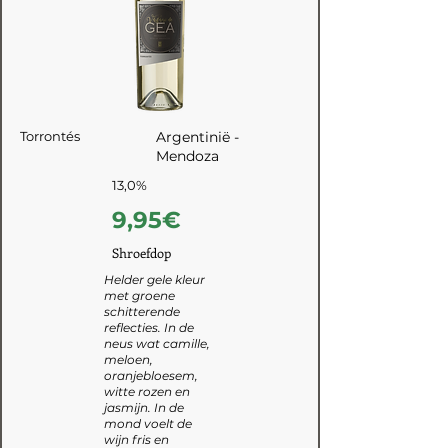
Torrontés
Argentinië -
Mendoza
13,0%
9,95€
Shroefdop
Helder gele kleur
met groene
schitterende
reflecties. In de
neus wat camille,
meloen,
oranjebloesem,
witte rozen en
jasmijn. In de
mond voelt de
wijn fris en