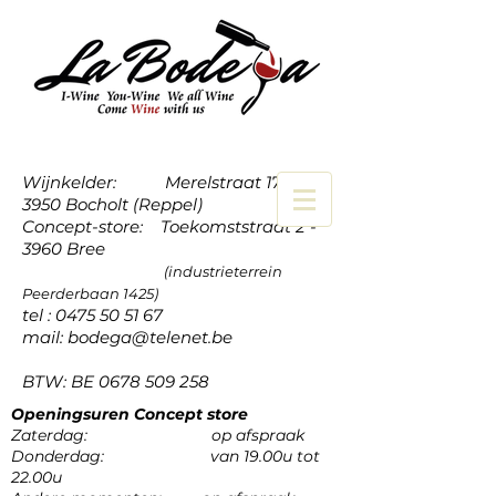
Wijnkelder: Merelstraat 17a -
3950 Bocholt (Reppel)
Concept-store: Toekomststraat 2 -
3960 Bree
(industrieterrein
Peerderbaan 1425)
tel :
0475 50 51 67
mail:
bodega@telenet.be
BTW: BE
0678 509 258
Openingsuren Concept store
Zaterdag: op afspraak
Donderdag: van 19.00u tot
22.00u