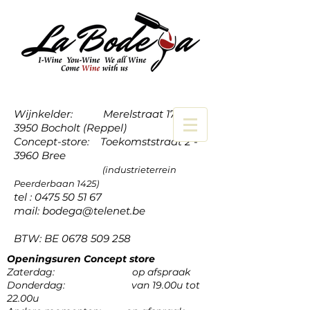
Wijnkelder: Merelstraat 17a -
3950 Bocholt (Reppel)
Concept-store: Toekomststraat 2 -
3960 Bree
(industrieterrein
Peerderbaan 1425)
tel :
0475 50 51 67
mail:
bodega@telenet.be
BTW: BE
0678 509 258
Openingsuren Concept store
Zaterdag: op afspraak
Donderdag: van 19.00u tot
22.00u