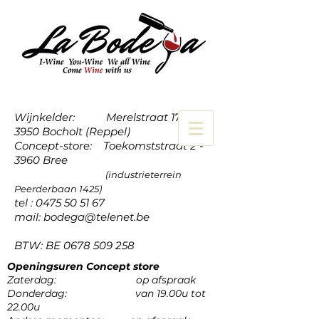
Wijnkelder: Merelstraat 17a -
3950 Bocholt (Reppel)
Concept-store: Toekomststraat 2 -
3960 Bree
(industrieterrein
Peerderbaan 1425)
tel :
0475 50 51 67
mail:
bodega@telenet.be
BTW: BE
0678 509 258
Openingsuren Concept store
Zaterdag: op afspraak
Donderdag: van 19.00u tot
22.00u