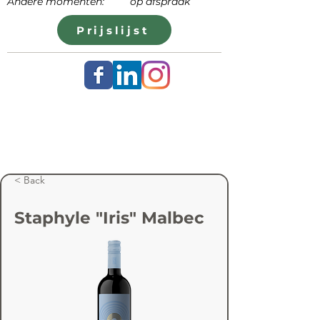
Andere momenten: op afspraak
Prijslijst
< Back
Staphyle "Iris" Malbec