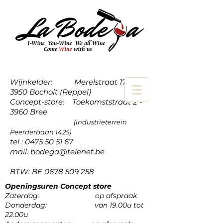
Wijnkelder: Merelstraat 17a -
3950 Bocholt (Reppel)
Concept-store: Toekomststraat 2 -
3960 Bree
(industrieterrein
Peerderbaan 1425)
tel :
0475 50 51 67
mail:
bodega@telenet.be
BTW: BE
0678 509 258
Openingsuren Concept store
Zaterdag: op afspraak
Donderdag: van 19.00u tot
22.00u