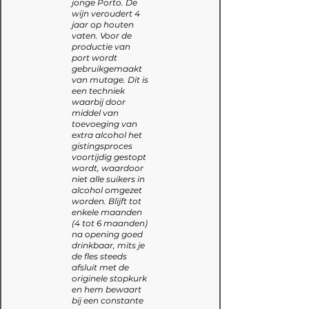
jonge Porto. De
wijn veroudert 4
jaar op houten
vaten. Voor de
productie van
port wordt
gebruikgemaakt
van mutage. Dit is
een techniek
waarbij door
middel van
toevoeging van
extra alcohol het
gistingsproces
voortijdig gestopt
wordt, waardoor
niet alle suikers in
alcohol omgezet
worden. Blijft tot
enkele maanden
(4 tot 6 maanden)
na opening goed
drinkbaar, mits je
de fles steeds
afsluit met de
originele stopkurk
en hem bewaart
bij een constante