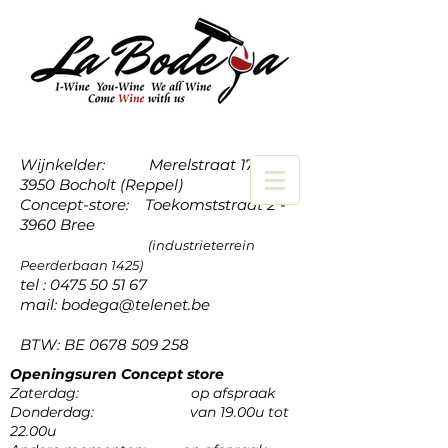
Wijnkelder: Merelstraat 17a -
3950 Bocholt (Reppel)
Concept-store: Toekomststraat 2 -
3960 Bree
(industrieterrein
Peerderbaan 1425)
tel :
0475 50 51 67
mail:
bodega@telenet.be
BTW: BE
0678 509 258
Openingsuren Concept store
Zaterdag: op afspraak
Donderdag: van 19.00u tot
22.00u