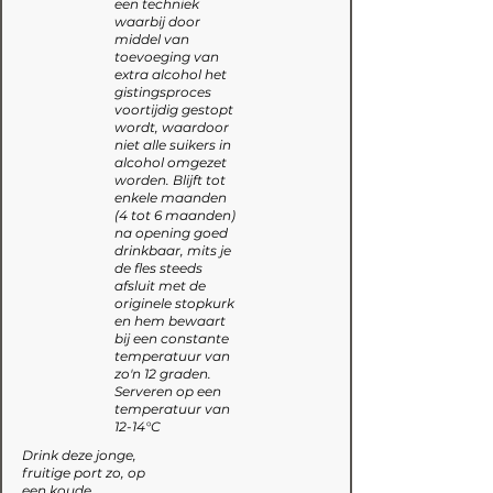
een techniek
waarbij door
middel van
toevoeging van
extra alcohol het
gistingsproces
voortijdig gestopt
wordt, waardoor
niet alle suikers in
alcohol omgezet
worden. Blijft tot
enkele maanden
(4 tot 6 maanden)
na opening goed
drinkbaar, mits je
de fles steeds
afsluit met de
originele stopkurk
en hem bewaart
bij een constante
temperatuur van
zo'n 12 graden.
Serveren op een
temperatuur van
12-14°C
Drink deze jonge,
fruitige port zo, op
een koude