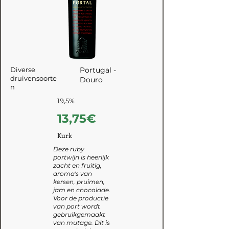
Diverse
Portugal -
druivensoorte
Douro
n
19,5%
13,75€
Kurk
Deze ruby
portwijn is heerlijk
zacht en fruitig,
aroma's van
kersen, pruimen,
jam en chocolade.
Voor de productie
van port wordt
gebruikgemaakt
van mutage. Dit is