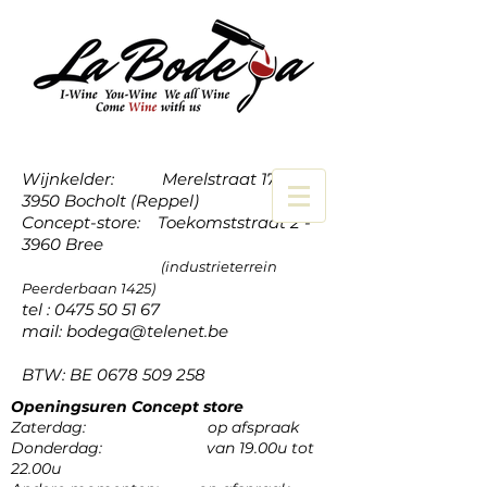
Wijnkelder: Merelstraat 17a -
3950 Bocholt (Reppel)
Concept-store: Toekomststraat 2 -
3960 Bree
(industrieterrein
Peerderbaan 1425)
tel :
0475 50 51 67
mail:
bodega@telenet.be
BTW: BE
0678 509 258
Openingsuren Concept store
Zaterdag: op afspraak
Donderdag: van 19.00u tot
22.00u