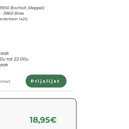
 3950 Bocholt (Reppel)
- 3960 Bree
Peerderbaan 1425)
aak
tot 22.00u
aak
ontact
Prijslijst
18,95€