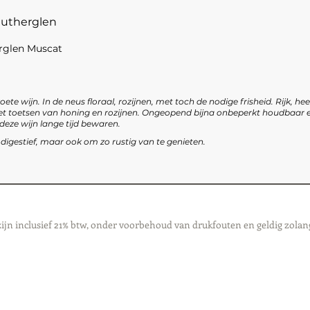
 Rutherglen
rglen Muscat
oete wijn. In de neus floraal, rozijnen, met toch de nodige frisheid. Rijk, heer
t toetsen van honing en rozijnen. Ongeopend bijna onbeperkt houdbaar e
eze wijn lange tijd bewaren.
, digestief, maar ook om zo rustig van te genieten.
zijn inclusief 21% btw, onder voorbehoud van drukfouten en geldig zolan