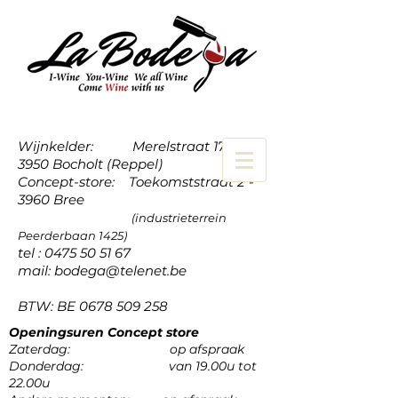
Wijnkelder: Merelstraat 17a -
3950 Bocholt (Reppel)
Concept-store: Toekomststraat 2 -
3960 Bree
(industrieterrein
Peerderbaan 1425)
tel :
0475 50 51 67
mail:
bodega@telenet.be
BTW: BE
0678 509 258
Openingsuren Concept store
Zaterdag: op afspraak
Donderdag: van 19.00u tot
22.00u