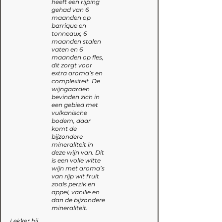
heeft een rijping
gehad van 6
maanden op
barrique en
tonneaux, 6
maanden stalen
vaten en 6
maanden op fles,
dit zorgt voor
extra aroma’s en
complexiteit. De
wijngaarden
bevinden zich in
een gebied met
vulkanische
bodem, daar
komt de
bijzondere
mineraliteit in
deze wijn van. Dit
is een volle witte
wijn met aroma’s
van rijp wit fruit
zoals perzik en
appel, vanille en
dan de bijzondere
mineraliteit.
Lekker bij