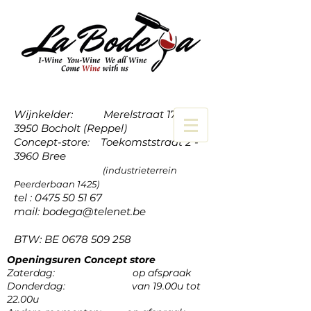
Wijnkelder: Merelstraat 17a -
3950 Bocholt (Reppel)
Concept-store: Toekomststraat 2 -
3960 Bree
(industrieterrein
Peerderbaan 1425)
tel :
0475 50 51 67
mail:
bodega@telenet.be
BTW: BE
0678 509 258
Openingsuren Concept store
Zaterdag: op afspraak
Donderdag: van 19.00u tot
22.00u