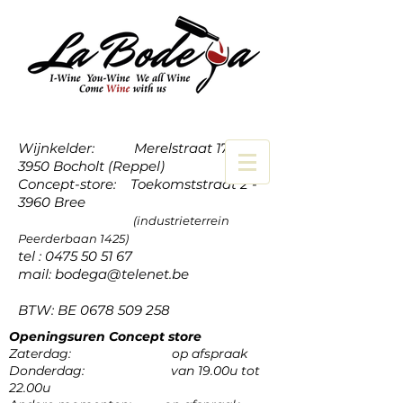
Wijnkelder: Merelstraat 17a -
3950 Bocholt (Reppel)
Concept-store: Toekomststraat 2 -
3960 Bree
(industrieterrein
Peerderbaan 1425)
tel :
0475 50 51 67
mail:
bodega@telenet.be
BTW: BE
0678 509 258
Openingsuren Concept store
Zaterdag: op afspraak
Donderdag: van 19.00u tot
22.00u