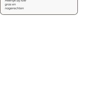
Heerlijk bij foie
gras en
nagerechten