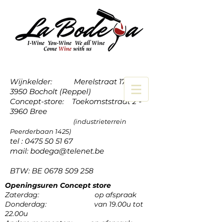
Wijnkelder: Merelstraat 17a -
3950 Bocholt (Reppel)
Concept-store: Toekomststraat 2 -
3960 Bree
(industrieterrein
Peerderbaan 1425)
tel :
0475 50 51 67
mail:
bodega@telenet.be
BTW: BE
0678 509 258
Openingsuren Concept store
Zaterdag: op afspraak
Donderdag: van 19.00u tot
22.00u