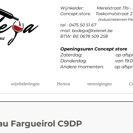
Wijnkelder: Merelstraat 17a -
Concept-store: Toekomststraat 2 
(industrieterrein 
tel : 0475 50 51 67
mail:
bodega@telenet.be
BTW: BE 0678 509 258
Openingsuren Concept store
Zaterdag: op afspr
Donderdag: van 19.00u 
Andere momenten: op afspr
wijnbelevingen
Horeca
verenigingen
C
au Fargueirol C9DP