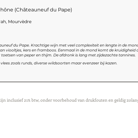
 Rhône (Châteauneuf du Pape)
rah, Mourvèdre
auneuf du Pape. Krachtige wijn met veel complexiteit en lengte in de mond
an viooltjes, kers en framboos. Eenmaal in de mond komt de kruidigheid 
toetsen van peper en thijm. De afdronk is lang met zijdezachte tannines.
d vlees zoals runds, diverse wildsoorten maar evenzeer bij kazen.
zijn inclusief 21% btw, onder voorbehoud van drukfouten en geldig zolan