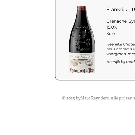
Frankrijk -
Grenache, Sy
15,0%
Kurk
Heerlijke Châte
neus aroma''s v
voorgrond, met 
Heerlijk bij roo
© 2025 byMarc Reynders. Alle prijzen 