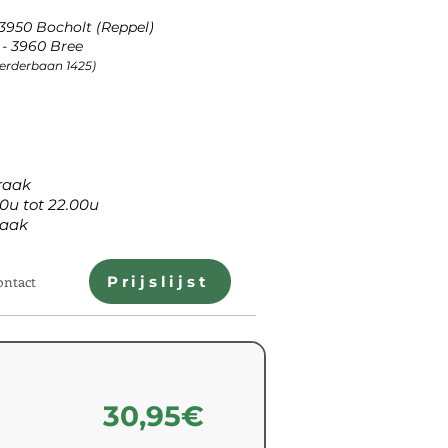
 3950 Bocholt (Reppel)
- 3960 Bree
Peerderbaan 1425)
aak
tot 22.00u
aak
ontact
Prijslijst
30,95€