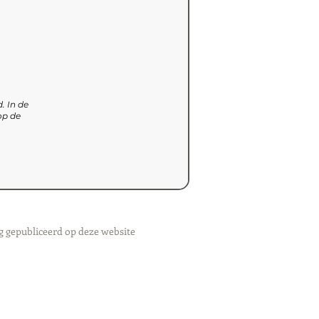
. In de
op de
g gepubliceerd op deze website