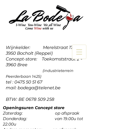
Wijnkelder: Merelstraat 17a -
3950 Bocholt (Reppel)
Concept-store: Toekomststraat 2 -
3960 Bree
(industrieterrein
Peerderbaan 1425)
tel :
0475 50 51 67
mail:
bodega@telenet.be
BTW: BE
0678 509 258
Openingsuren Concept store
Zaterdag: op afspraak
Donderdag: van 19.00u tot
22.00u