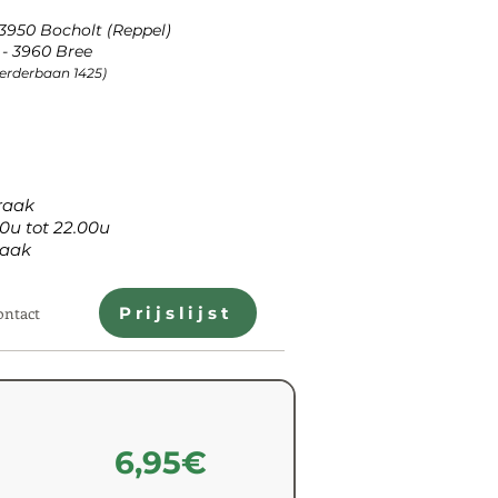
 3950 Bocholt (Reppel)
- 3960 Bree
Peerderbaan 1425)
aak
tot 22.00u
aak
ontact
Prijslijst
6,95€