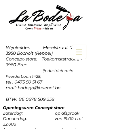
Wijnkelder: Merelstraat 17a -
3950 Bocholt (Reppel)
Concept-store: Toekomststraat 2 -
3960 Bree
(industrieterrein
Peerderbaan 1425)
tel :
0475 50 51 67
mail:
bodega@telenet.be
BTW: BE
0678 509 258
Openingsuren Concept store
Zaterdag: op afspraak
Donderdag: van 19.00u tot
22.00u