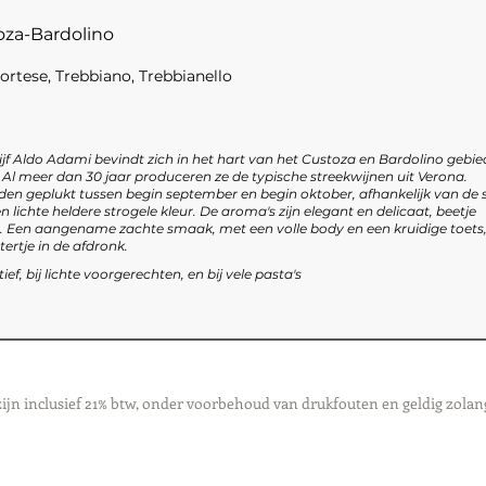
toza-Bardolino
rtese, Trebbiano, Trebbianello
ijf Aldo Adami bevindt zich in het hart van het Custoza en Bardolino gebie
 Al meer dan 30 jaar produceren ze de typische streekwijnen uit Verona.
en geplukt tussen begin september en begin oktober, afhankelijk van de s
n lichte heldere strogele kleur. De aroma's zijn elegant en delicaat, beetje
 Een aangename zachte smaak, met een volle body en een kruidige toets, 
rtje in de afdronk.
ief, bij lichte voorgerechten, en bij vele pasta's
zijn inclusief 21% btw, onder voorbehoud van drukfouten en geldig zolan