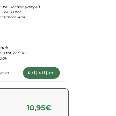
 3950 Bocholt (Reppel)
- 3960 Bree
Peerderbaan 1425)
aak
tot 22.00u
aak
ontact
Prijslijst
10,95€