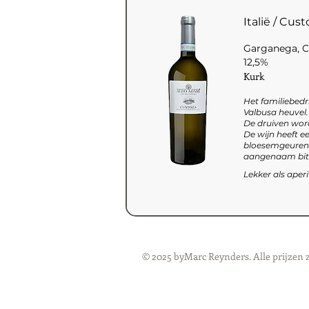
Italië / Cus
Garganega, Co
12,5%
Kurk
Het familiebedr
Valbusa heuvel.
De druiven word
De wijn heeft ee
bloesemgeuren.
aangenaam bitte
Lekker als aperit
© 2025 byMarc Reynders. Alle prijzen 