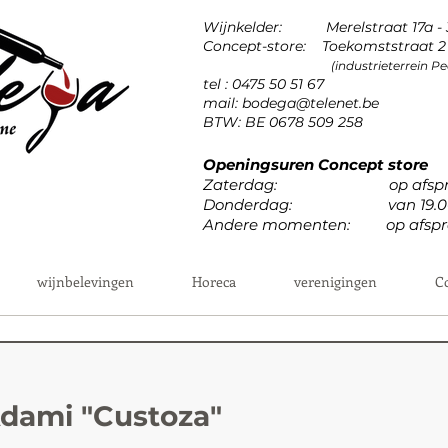
Wijnkelder: Merelstraat 17a -
Concept-store: Toekomststraat 2 
(industrieterrein 
tel : 0475 50 51 67
mail:
bodega@telenet.be
BTW: BE 0678 509 258
Openingsuren Concept store
Zaterdag: op afspr
Donderdag: van 19.00u 
Andere momenten: op afspr
wijnbelevingen
Horeca
verenigingen
C
Adami "Custoza"