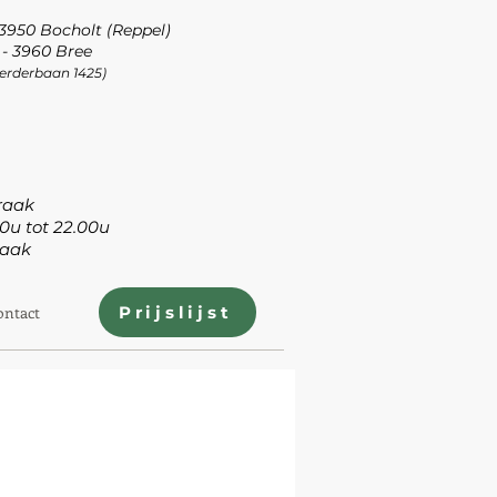
 3950 Bocholt (Reppel)
- 3960 Bree
Peerderbaan 1425)
aak
tot 22.00u
aak
ontact
Prijslijst